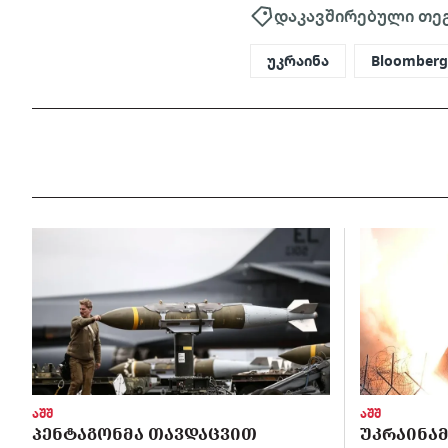
დაკავშირებული თე
უკრაინა
Bloomber
აშშ
აშშ
ᲞᲔᲜᲢᲐᲒᲝᲜᲛᲐ ᲗᲐᲕᲓᲐᲪᲕᲘᲗ
ᲣᲙᲠᲐᲘᲜᲐᲛ