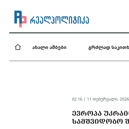
ახალი ამბები
გრძლად საკითხ
02:16 | 11 თებერვალი, 202
ᲔᲕᲠᲝᲞᲐ ᲣᲙᲠᲐᲘ
ᲡᲐᲛᲨᲕᲘᲓᲝᲑᲝ Შ