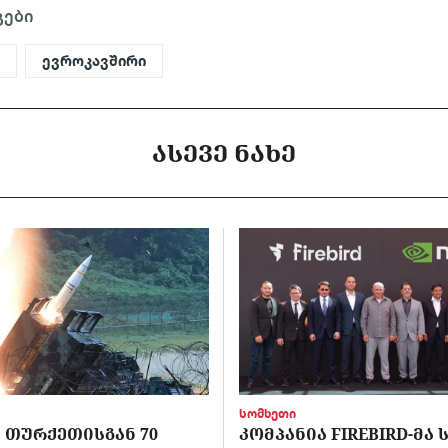
გები
g
ევროკავშირი
ᲐᲡᲔᲕᲔ ᲜᲐᲮᲔ
სომხეთი
 ᲗᲣᲠᲥᲔᲗᲘᲡᲒᲐᲜ 70
ᲙᲝᲛᲞᲐᲜᲘᲐ FIREBIRD-ᲛᲐ