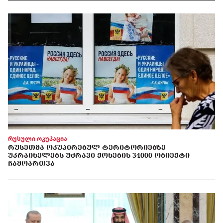
რუსული ოკუპაცია
ᲠᲣᲡᲔᲗᲛᲐ ᲝᲙᲣᲞᲘᲠᲔᲑᲣᲚ ᲢᲔᲠᲘᲢᲝᲠᲘᲔᲑᲖᲔ
ᲣᲙᲠᲐᲘᲜᲔᲚᲔᲑᲡ ᲣᲫᲠᲐᲕᲘ ᲥᲝᲜᲔᲑᲘᲡ 34000 ᲝᲑᲘᲔᲥᲢᲘ
ᲩᲐᲛᲝᲐᲠᲗᲕᲐ