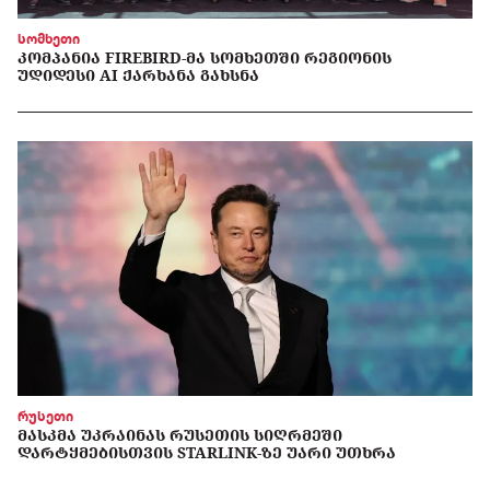
სომხეთი
ᲙᲝᲛᲞᲐᲜᲘᲐ FIREBIRD-ᲛᲐ ᲡᲝᲛᲮᲔᲗᲨᲘ ᲠᲔᲒᲘᲝᲜᲘᲡ
ᲣᲓᲘᲓᲔᲡᲘ AI ᲥᲐᲠᲮᲐᲜᲐ ᲒᲐᲮᲡᲜᲐ
რუსეთი
ᲛᲐᲡᲙᲛᲐ ᲣᲙᲠᲐᲘᲜᲐᲡ ᲠᲣᲡᲔᲗᲘᲡ ᲡᲘᲦᲠᲛᲔᲨᲘ
ᲓᲐᲠᲢᲧᲛᲔᲑᲘᲡᲗᲕᲘᲡ STARLINK-ᲖᲔ ᲣᲐᲠᲘ ᲣᲗᲮᲠᲐ