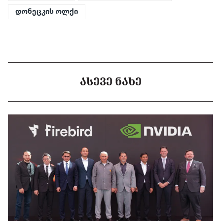
დონეცკის ოლქი
ᲐᲡᲔᲕᲔ ᲜᲐᲮᲔ