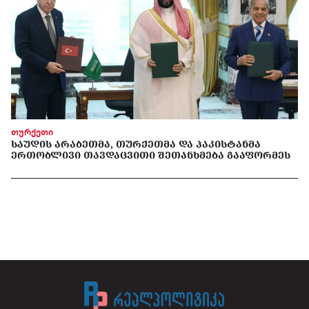
თურქეთი
ᲡᲐᲣᲓᲘᲡ ᲐᲠᲐᲑᲔᲗᲛᲐ, ᲗᲣᲠᲥᲔᲗᲛᲐ ᲓᲐ ᲞᲐᲙᲘᲡᲢᲐᲜᲛᲐ
ᲔᲠᲗᲝᲑᲚᲘᲕᲘ ᲗᲐᲕᲓᲐᲪᲕᲘᲗᲘ ᲨᲔᲗᲐᲜᲮᲛᲔᲑᲐ ᲒᲐᲐᲤᲝᲠᲛᲔᲡ