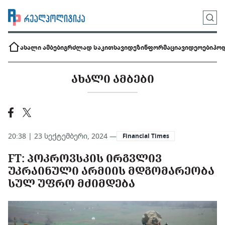
ახალი ამბები
გრძლად საკითხავი
დეზინფორმაცია
ვიდეოები
პოდ
ᲐᲮᲐᲚᲘ ᲐᲛᲑᲔᲑᲘ
20:38 | 23 სექტემბერი, 2024 —
Financial Times
FT: ᲞᲝᲙᲠᲝᲕᲡᲙᲘᲡ ᲘᲠᲒᲕᲚᲘᲕ
ᲣᲙᲠᲐᲘᲜᲣᲚᲘ ᲐᲠᲛᲘᲘᲡ ᲛᲓᲒᲝᲛᲐᲠᲔᲝᲑᲐ
ᲡᲣᲚ ᲣᲤᲠᲝ ᲛᲫᲘᲛᲓᲔᲑᲐ