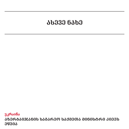
ᲐᲡᲔᲕᲔ ᲜᲐᲮᲔ
უკრაინა
ᲐᲖᲔᲠᲑᲐᲘᲯᲐᲜᲘᲡ ᲡᲐᲒᲐᲠᲔᲝ ᲡᲐᲥᲛᲔᲗᲐ ᲛᲘᲜᲘᲡᲢᲠᲘ ᲙᲘᲔᲕᲡ
ᲔᲬᲕᲘᲐ