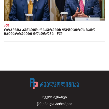
აშშ
ᲢᲠᲐᲛᲞᲛᲐ ᲰᲔᲒᲡᲔᲗᲡ ᲠᲐᲙᲔᲢᲔᲑᲘᲡ ᲓᲔᲤᲘᲪᲘᲢᲘᲡ ᲒᲐᲛᲝ
ᲒᲐᲜᲛᲐᲠᲢᲔᲑᲔᲑᲘ ᲛᲝᲡᲗᲮᲝᲕᲐ - WP
ჩვენს შესახებ
წესები და პირობები