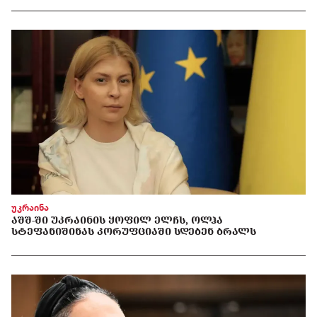
უკრაინა
ᲐᲨᲨ-ᲨᲘ ᲣᲙᲠᲐᲘᲜᲘᲡ ᲧᲝᲤᲘᲚ ᲔᲚᲩᲡ, ᲝᲚᲰᲐ
ᲡᲢᲔᲤᲐᲜᲘᲨᲘᲜᲐᲡ ᲙᲝᲠᲣᲤᲪᲘᲐᲨᲘ ᲡᲓᲔᲑᲔᲜ ᲑᲠᲐᲚᲡ