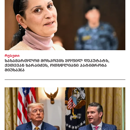
რუსეთი
ᲡᲐᲡᲐᲛᲐᲠᲗᲚᲝᲛ ᲛᲝᲡᲙᲝᲕᲘᲡ ᲧᲝᲤᲘᲚ ᲓᲔᲞᲣᲢᲐᲢᲡ,
ᲥᲔᲗᲔᲕᲐᲜ ᲮᲐᲠᲐᲘᲫᲔᲡ, ᲝᲗᲮᲬᲚᲘᲐᲜᲘ ᲞᲐᲢᲘᲛᲠᲝᲑᲐ
ᲛᲘᲣᲡᲐᲯᲐ