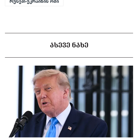
რუსეთ-უკრაინის ომი
ᲐᲡᲔᲕᲔ ᲜᲐᲮᲔ