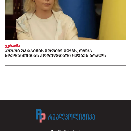
უკრაინა
ᲐᲨᲨ-ᲨᲘ ᲣᲙᲠᲐᲘᲜᲘᲡ ᲧᲝᲤᲘᲚ ᲔᲚᲩᲡ, ᲝᲚᲰᲐ
ᲡᲢᲔᲤᲐᲜᲘᲨᲘᲜᲐᲡ ᲙᲝᲠᲣᲤᲪᲘᲐᲨᲘ ᲡᲓᲔᲑᲔᲜ ᲑᲠᲐᲚᲡ