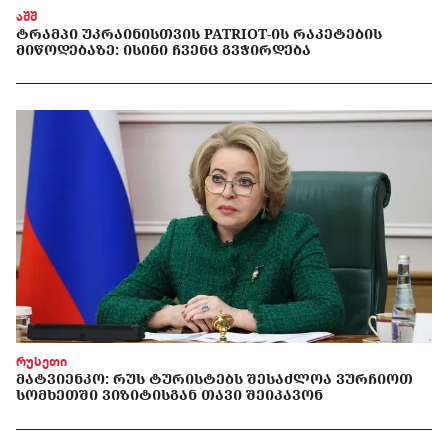
აშშ
ᲢᲠᲐᲛᲞᲘ ᲣᲙᲠᲐᲘᲜᲘᲡᲗᲕᲘᲡ PATRIOT-ᲘᲡ ᲠᲐᲙᲔᲢᲔᲑᲘᲡ
ᲛᲘᲬᲝᲓᲔᲑᲐᲖᲔ: ᲘᲡᲘᲜᲘ ᲩᲕᲔᲜᲪ ᲒᲕᲭᲘᲠᲓᲔᲑᲐ
რუსეთი
ᲛᲐᲢᲕᲘᲔᲜᲙᲝ: ᲠᲣᲡ ᲢᲣᲠᲘᲡᲢᲔᲑᲡ ᲨᲔᲡᲐᲫᲚᲝᲐ ᲕᲣᲠᲩᲘᲝᲗ
ᲡᲝᲛᲮᲔᲗᲨᲘ ᲕᲘᲖᲘᲢᲘᲡᲒᲐᲜ ᲗᲐᲕᲘ ᲨᲔᲘᲙᲐᲕᲝᲜ