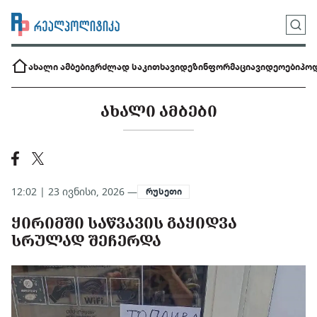
ახალი ამბები
გრძლად საკითხავი
დეზინფორმაცია
ვიდეოები
პოდ
ᲐᲮᲐᲚᲘ ᲐᲛᲑᲔᲑᲘ
12:02 | 23 ივნისი, 2026 —
რუსეთი
ᲧᲘᲠᲘᲛᲨᲘ ᲡᲐᲬᲕᲐᲕᲘᲡ ᲒᲐᲧᲘᲓᲕᲐ
ᲡᲠᲣᲚᲐᲓ ᲨᲔᲩᲔᲠᲓᲐ