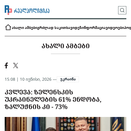
ახალი ამბები
გრძლად საკითხავი
დეზინფორმაცია
ვიდეოები
პოდ
ᲐᲮᲐᲚᲘ ᲐᲛᲑᲔᲑᲘ
15:08 | 10 ივნისი, 2026 —
უკრაინა
ᲙᲕᲚᲔᲕᲐ: ᲖᲔᲚᲔᲜᲡᲙᲘᲡ
ᲣᲙᲠᲐᲘᲜᲔᲚᲔᲑᲘᲡ 61% ᲔᲜᲓᲝᲑᲐ,
ᲖᲐᲚᲣᲟᲜᲘᲡ ᲙᲘ - 73%