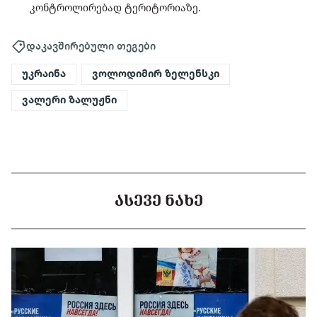
კონტროლირებად ტერიტორიაზე.
დაკავშირებული თეგები
უკრაინა
ვოლოდიმირ ზელენსკი
ვალერი ზალუჟნი
ᲐᲡᲔᲕᲔ ᲜᲐᲮᲔ