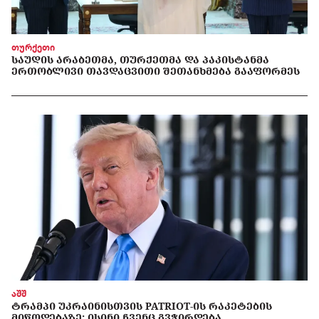
თურქეთი
ᲡᲐᲣᲓᲘᲡ ᲐᲠᲐᲑᲔᲗᲛᲐ, ᲗᲣᲠᲥᲔᲗᲛᲐ ᲓᲐ ᲞᲐᲙᲘᲡᲢᲐᲜᲛᲐ
ᲔᲠᲗᲝᲑᲚᲘᲕᲘ ᲗᲐᲕᲓᲐᲪᲕᲘᲗᲘ ᲨᲔᲗᲐᲜᲮᲛᲔᲑᲐ ᲒᲐᲐᲤᲝᲠᲛᲔᲡ
აშშ
ᲢᲠᲐᲛᲞᲘ ᲣᲙᲠᲐᲘᲜᲘᲡᲗᲕᲘᲡ PATRIOT-ᲘᲡ ᲠᲐᲙᲔᲢᲔᲑᲘᲡ
ᲛᲘᲬᲝᲓᲔᲑᲐᲖᲔ: ᲘᲡᲘᲜᲘ ᲩᲕᲔᲜᲪ ᲒᲕᲭᲘᲠᲓᲔᲑᲐ