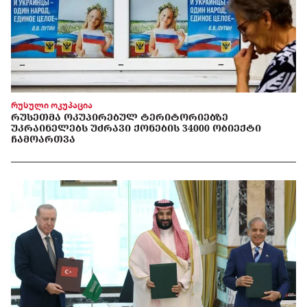
რუსული ოკუპაცია
ᲠᲣᲡᲔᲗᲛᲐ ᲝᲙᲣᲞᲘᲠᲔᲑᲣᲚ ᲢᲔᲠᲘᲢᲝᲠᲘᲔᲑᲖᲔ
ᲣᲙᲠᲐᲘᲜᲔᲚᲔᲑᲡ ᲣᲫᲠᲐᲕᲘ ᲥᲝᲜᲔᲑᲘᲡ 34000 ᲝᲑᲘᲔᲥᲢᲘ
ᲩᲐᲛᲝᲐᲠᲗᲕᲐ