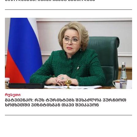
რუსეთი
ᲛᲐᲢᲕᲘᲔᲜᲙᲝ: ᲠᲣᲡ ᲢᲣᲠᲘᲡᲢᲔᲑᲡ ᲨᲔᲡᲐᲫᲚᲝᲐ ᲕᲣᲠᲩᲘᲝᲗ
ᲡᲝᲛᲮᲔᲗᲨᲘ ᲕᲘᲖᲘᲢᲘᲡᲒᲐᲜ ᲗᲐᲕᲘ ᲨᲔᲘᲙᲐᲕᲝᲜ