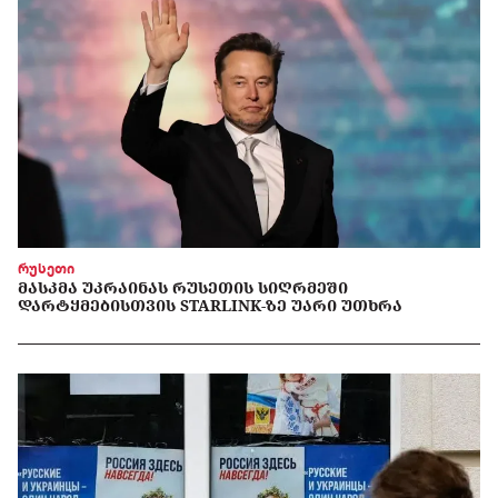
რუსეთი
ᲛᲐᲡᲙᲛᲐ ᲣᲙᲠᲐᲘᲜᲐᲡ ᲠᲣᲡᲔᲗᲘᲡ ᲡᲘᲦᲠᲛᲔᲨᲘ
ᲓᲐᲠᲢᲧᲛᲔᲑᲘᲡᲗᲕᲘᲡ STARLINK-ᲖᲔ ᲣᲐᲠᲘ ᲣᲗᲮᲠᲐ