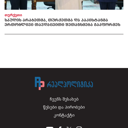
თურქეთი
ᲡᲐᲣᲓᲘᲡ ᲐᲠᲐᲑᲔᲗᲛᲐ, ᲗᲣᲠᲥᲔᲗᲛᲐ ᲓᲐ ᲞᲐᲙᲘᲡᲢᲐᲜᲛᲐ
ᲔᲠᲗᲝᲑᲚᲘᲕᲘ ᲗᲐᲕᲓᲐᲪᲕᲘᲗᲘ ᲨᲔᲗᲐᲜᲮᲛᲔᲑᲐ ᲒᲐᲐᲤᲝᲠᲛᲔᲡ
ჩვენს შესახებ
წესები და პირობები
კონტაქტი