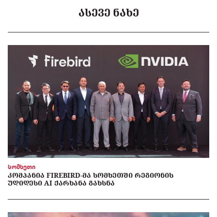
ᲐᲡᲔᲕᲔ ᲜᲐᲮᲔ
სომხეთი
ᲙᲝᲛᲞᲐᲜᲘᲐ FIREBIRD-ᲛᲐ ᲡᲝᲛᲮᲔᲗᲨᲘ ᲠᲔᲒᲘᲝᲜᲘᲡ
ᲣᲓᲘᲓᲔᲡᲘ AI ᲥᲐᲠᲮᲐᲜᲐ ᲒᲐᲮᲡᲜᲐ