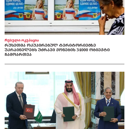
რუსული ოკუპაცია
ᲠᲣᲡᲔᲗᲛᲐ ᲝᲙᲣᲞᲘᲠᲔᲑᲣᲚ ᲢᲔᲠᲘᲢᲝᲠᲘᲔᲑᲖᲔ
ᲣᲙᲠᲐᲘᲜᲔᲚᲔᲑᲡ ᲣᲫᲠᲐᲕᲘ ᲥᲝᲜᲔᲑᲘᲡ 34000 ᲝᲑᲘᲔᲥᲢᲘ
ᲩᲐᲛᲝᲐᲠᲗᲕᲐ