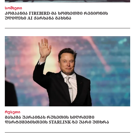
სომხეთი
ᲙᲝᲛᲞᲐᲜᲘᲐ FIREBIRD-ᲛᲐ ᲡᲝᲛᲮᲔᲗᲨᲘ ᲠᲔᲒᲘᲝᲜᲘᲡ
ᲣᲓᲘᲓᲔᲡᲘ AI ᲥᲐᲠᲮᲐᲜᲐ ᲒᲐᲮᲡᲜᲐ
რუსეთი
ᲛᲐᲡᲙᲛᲐ ᲣᲙᲠᲐᲘᲜᲐᲡ ᲠᲣᲡᲔᲗᲘᲡ ᲡᲘᲦᲠᲛᲔᲨᲘ
ᲓᲐᲠᲢᲧᲛᲔᲑᲘᲡᲗᲕᲘᲡ STARLINK-ᲖᲔ ᲣᲐᲠᲘ ᲣᲗᲮᲠᲐ