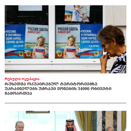
რუსული ოკუპაცია
ᲠᲣᲡᲔᲗᲛᲐ ᲝᲙᲣᲞᲘᲠᲔᲑᲣᲚ ᲢᲔᲠᲘᲢᲝᲠᲘᲔᲑᲖᲔ
ᲣᲙᲠᲐᲘᲜᲔᲚᲔᲑᲡ ᲣᲫᲠᲐᲕᲘ ᲥᲝᲜᲔᲑᲘᲡ 34000 ᲝᲑᲘᲔᲥᲢᲘ
ᲩᲐᲛᲝᲐᲠᲗᲕᲐ