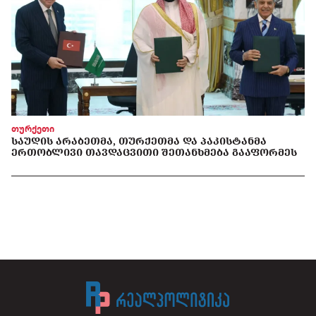
თურქეთი
ᲡᲐᲣᲓᲘᲡ ᲐᲠᲐᲑᲔᲗᲛᲐ, ᲗᲣᲠᲥᲔᲗᲛᲐ ᲓᲐ ᲞᲐᲙᲘᲡᲢᲐᲜᲛᲐ
ᲔᲠᲗᲝᲑᲚᲘᲕᲘ ᲗᲐᲕᲓᲐᲪᲕᲘᲗᲘ ᲨᲔᲗᲐᲜᲮᲛᲔᲑᲐ ᲒᲐᲐᲤᲝᲠᲛᲔᲡ