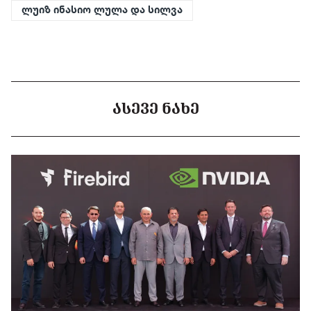
ლუიზ ინასიო ლულა და სილვა
ᲐᲡᲔᲕᲔ ᲜᲐᲮᲔ