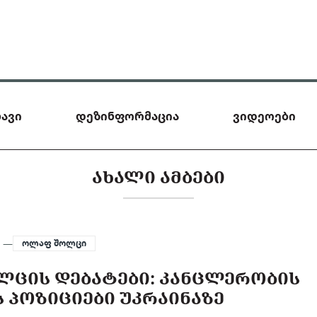
ავი
დეზინფორმაცია
ვიდეოები
ᲐᲮᲐᲚᲘ ᲐᲛᲑᲔᲑᲘ
5 —
ოლაფ შოლცი
ᲚᲪᲘᲡ ᲓᲔᲑᲐᲢᲔᲑᲘ: ᲙᲐᲜᲪᲚᲔᲠᲝᲑᲘᲡ
 ᲞᲝᲖᲘᲪᲘᲔᲑᲘ ᲣᲙᲠᲐᲘᲜᲐᲖᲔ