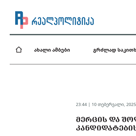
ახალი ამბები
გრძლად საკითხ
23:44 | 10 თებერვალი, 202
ᲛᲔᲠᲪᲘᲡ ᲓᲐ ᲨᲝ
ᲙᲐᲜᲓᲘᲓᲐᲢᲔᲑᲘᲡ