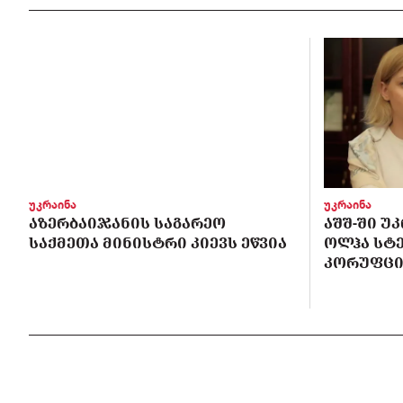
უკრაინა
უკრაინა
ᲐᲖᲔᲠᲑᲐᲘᲯᲐᲜᲘᲡ ᲡᲐᲒᲐᲠᲔᲝ
ᲐᲨᲨ-ᲨᲘ Უ
ᲡᲐᲥᲛᲔᲗᲐ ᲛᲘᲜᲘᲡᲢᲠᲘ ᲙᲘᲔᲕᲡ ᲔᲬᲕᲘᲐ
ᲝᲚᲰᲐ ᲡᲢ
ᲙᲝᲠᲣᲤᲪᲘ