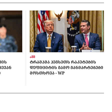
აშშ
ᲕᲘᲡ
ᲢᲠᲐᲛᲞᲛᲐ ᲰᲔᲒᲡᲔᲗᲡ ᲠᲐᲙᲔᲢᲔᲑᲘᲡ
ᲗᲔᲕᲐᲜ
ᲓᲔᲤᲘᲪᲘᲢᲘᲡ ᲒᲐᲛᲝ ᲒᲐᲜᲛᲐᲠᲢᲔᲑᲔᲑᲘ
Ი
ᲛᲝᲡᲗᲮᲝᲕᲐ - WP