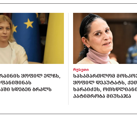
რუსეთი
ᲙᲠᲐᲘᲜᲘᲡ ᲧᲝᲤᲘᲚ ᲔᲚᲩᲡ,
ᲡᲐᲡᲐᲛᲐᲠᲗᲚᲝᲛ ᲛᲝᲡᲙᲝ
ᲔᲤᲐᲜᲘᲨᲘᲜᲐᲡ
ᲧᲝᲤᲘᲚ ᲓᲔᲞᲣᲢᲐᲢᲡ, ᲥᲔ
ᲐᲨᲘ ᲡᲓᲔᲑᲔᲜ ᲑᲠᲐᲚᲡ
ᲮᲐᲠᲐᲘᲫᲔᲡ, ᲝᲗᲮᲬᲚᲘᲐᲜ
ᲞᲐᲢᲘᲛᲠᲝᲑᲐ ᲛᲘᲣᲡᲐᲯᲐ