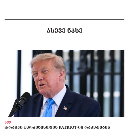
ᲐᲡᲔᲕᲔ ᲜᲐᲮᲔ
აშშ
ᲢᲠᲐᲛᲞᲘ ᲣᲙᲠᲐᲘᲜᲘᲡᲗᲕᲘᲡ PATRIOT-ᲘᲡ ᲠᲐᲙᲔᲢᲔᲑᲘᲡ