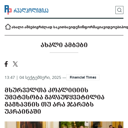
ახალი ამბები
გრძლად საკითხავი
დეზინფორმაცია
ვიდეოები
პოდ
ᲐᲮᲐᲚᲘ ᲐᲛᲑᲔᲑᲘ
13:47 | 04 სექტემბერი, 2025 —
Financial Times
ᲛᲡᲣᲠᲕᲔᲚᲗᲐ ᲙᲝᲐᲚᲘᲪᲘᲘᲡ
ᲣᲛᲔᲢᲔᲡᲝᲑᲐ ᲒᲐᲓᲐᲣᲬᲧᲕᲔᲢᲘᲚᲘᲐ
ᲒᲐᲒᲖᲐᲕᲜᲘᲡ ᲗᲣ ᲐᲠᲐ ᲯᲐᲠᲔᲑᲡ
ᲣᲙᲠᲐᲘᲜᲐᲨᲘ