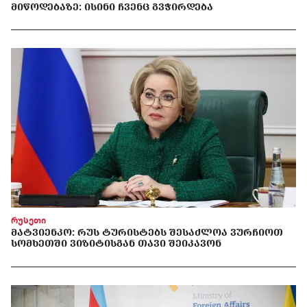
ᲛᲘᲬᲝᲓᲔᲑᲐᲖᲔ: ᲘᲡᲘᲜᲘ ᲩᲕᲔᲜᲪ ᲒᲕᲭᲘᲠᲓᲔᲑᲐ
რუსეთი
ᲛᲐᲢᲕᲘᲔᲜᲙᲝ: ᲠᲣᲡ ᲢᲣᲠᲘᲡᲢᲔᲑᲡ ᲨᲔᲡᲐᲫᲚᲝᲐ ᲕᲣᲠᲩᲘᲝᲗ
ᲡᲝᲛᲮᲔᲗᲨᲘ ᲕᲘᲖᲘᲢᲘᲡᲒᲐᲜ ᲗᲐᲕᲘ ᲨᲔᲘᲙᲐᲕᲝᲜ