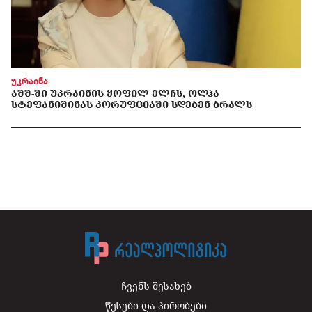
უკრაინა
ᲐᲨᲨ-ᲨᲘ ᲣᲙᲠᲐᲘᲜᲘᲡ ᲧᲝᲤᲘᲚ ᲔᲚᲩᲡ, ᲝᲚᲰᲐ
ᲡᲢᲔᲤᲐᲜᲘᲨᲘᲜᲐᲡ ᲙᲝᲠᲣᲤᲪᲘᲐᲨᲘ ᲡᲓᲔᲑᲔᲜ ᲑᲠᲐᲚᲡ
ჩვენს შესახებ
წესები და პირობები