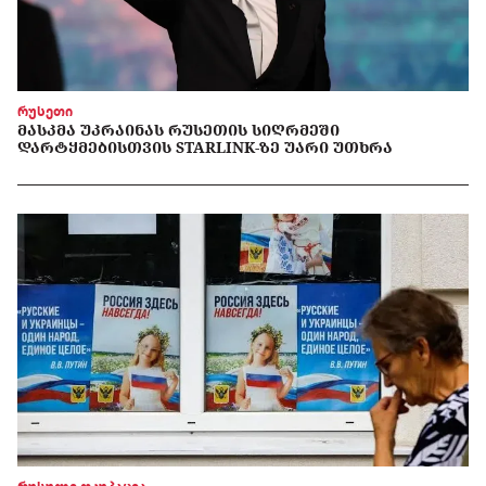
რუსეთი
ᲛᲐᲡᲙᲛᲐ ᲣᲙᲠᲐᲘᲜᲐᲡ ᲠᲣᲡᲔᲗᲘᲡ ᲡᲘᲦᲠᲛᲔᲨᲘ
ᲓᲐᲠᲢᲧᲛᲔᲑᲘᲡᲗᲕᲘᲡ STARLINK-ᲖᲔ ᲣᲐᲠᲘ ᲣᲗᲮᲠᲐ