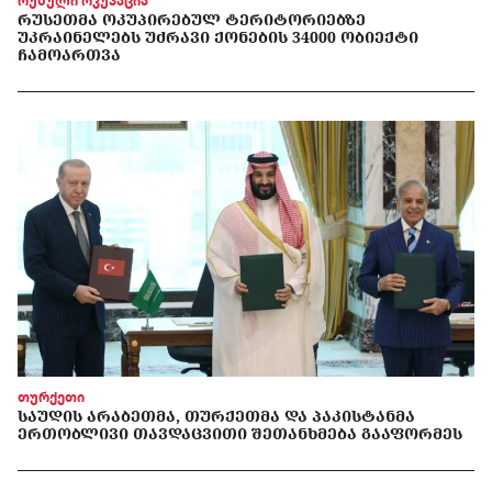
რუსული ოკუპაცია
ᲠᲣᲡᲔᲗᲛᲐ ᲝᲙᲣᲞᲘᲠᲔᲑᲣᲚ ᲢᲔᲠᲘᲢᲝᲠᲘᲔᲑᲖᲔ
ᲣᲙᲠᲐᲘᲜᲔᲚᲔᲑᲡ ᲣᲫᲠᲐᲕᲘ ᲥᲝᲜᲔᲑᲘᲡ 34000 ᲝᲑᲘᲔᲥᲢᲘ
ᲩᲐᲛᲝᲐᲠᲗᲕᲐ
თურქეთი
ᲡᲐᲣᲓᲘᲡ ᲐᲠᲐᲑᲔᲗᲛᲐ, ᲗᲣᲠᲥᲔᲗᲛᲐ ᲓᲐ ᲞᲐᲙᲘᲡᲢᲐᲜᲛᲐ
ᲔᲠᲗᲝᲑᲚᲘᲕᲘ ᲗᲐᲕᲓᲐᲪᲕᲘᲗᲘ ᲨᲔᲗᲐᲜᲮᲛᲔᲑᲐ ᲒᲐᲐᲤᲝᲠᲛᲔᲡ