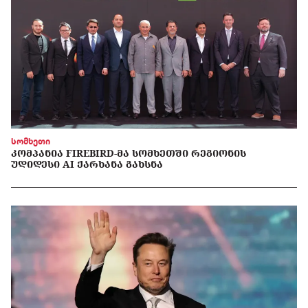
სომხეთი
ᲙᲝᲛᲞᲐᲜᲘᲐ FIREBIRD-ᲛᲐ ᲡᲝᲛᲮᲔᲗᲨᲘ ᲠᲔᲒᲘᲝᲜᲘᲡ
ᲣᲓᲘᲓᲔᲡᲘ AI ᲥᲐᲠᲮᲐᲜᲐ ᲒᲐᲮᲡᲜᲐ