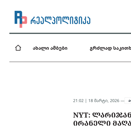
ახალი ამბები
გრძლად საკითხ
21:02 | 18 მარტი, 2026 —
ა
NYT: ᲚᲐᲠᲘᲯᲐ
ᲘᲠᲐᲜᲔᲚᲘ ᲛᲐᲦᲐ