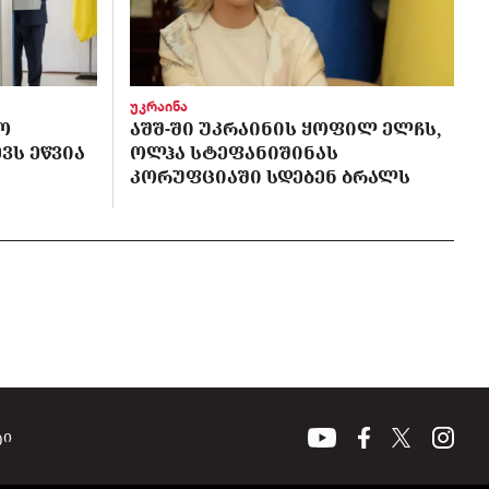
უკრაინა
Ო
ᲐᲨᲨ-ᲨᲘ ᲣᲙᲠᲐᲘᲜᲘᲡ ᲧᲝᲤᲘᲚ ᲔᲚᲩᲡ,
ᲕᲡ ᲔᲬᲕᲘᲐ
ᲝᲚᲰᲐ ᲡᲢᲔᲤᲐᲜᲘᲨᲘᲜᲐᲡ
ᲙᲝᲠᲣᲤᲪᲘᲐᲨᲘ ᲡᲓᲔᲑᲔᲜ ᲑᲠᲐᲚᲡ
ტი