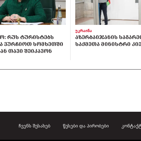
უკრაინა
Ო: ᲠᲣᲡ ᲢᲣᲠᲘᲡᲢᲔᲑᲡ
ᲐᲖᲔᲠᲑᲐᲘᲯᲐᲜᲘᲡ ᲡᲐᲒᲐᲠᲔ
Ა ᲕᲣᲠᲩᲘᲝᲗ ᲡᲝᲛᲮᲔᲗᲨᲘ
ᲡᲐᲥᲛᲔᲗᲐ ᲛᲘᲜᲘᲡᲢᲠᲘ ᲙᲘᲔ
ᲐᲜ ᲗᲐᲕᲘ ᲨᲔᲘᲙᲐᲕᲝᲜ
ჩვენს შესახებ
წესები და პირობები
კონტაქ