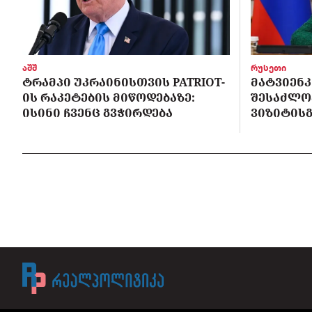
აშშ
რუსეთი
ᲢᲠᲐᲛᲞᲘ ᲣᲙᲠᲐᲘᲜᲘᲡᲗᲕᲘᲡ PATRIOT-
ᲛᲐᲢᲕᲘᲔᲜᲙ
ᲘᲡ ᲠᲐᲙᲔᲢᲔᲑᲘᲡ ᲛᲘᲬᲝᲓᲔᲑᲐᲖᲔ:
ᲨᲔᲡᲐᲫᲚᲝ
ᲘᲡᲘᲜᲘ ᲩᲕᲔᲜᲪ ᲒᲕᲭᲘᲠᲓᲔᲑᲐ
ᲕᲘᲖᲘᲢᲘᲡᲒ