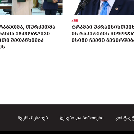
აშშ
ᲠᲐᲑᲔᲗᲛᲐ, ᲗᲣᲠᲥᲔᲗᲛᲐ
ᲢᲠᲐᲛᲞᲘ ᲣᲙᲠᲐᲘᲜᲘᲡᲗᲕᲘᲡ 
ᲡᲢᲐᲜᲛᲐ ᲔᲠᲗᲝᲑᲚᲘᲕᲘ
ᲘᲡ ᲠᲐᲙᲔᲢᲔᲑᲘᲡ ᲛᲘᲬᲝᲓᲔᲑ
ᲘᲗᲘ ᲨᲔᲗᲐᲜᲮᲛᲔᲑᲐ
ᲘᲡᲘᲜᲘ ᲩᲕᲔᲜᲪ ᲒᲕᲭᲘᲠᲓᲔᲑ
ᲔᲡ
ჩვენს შესახებ
წესები და პირობები
კონტაქ