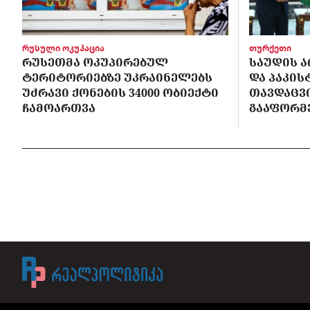
რუსული ოკუპაცია
თურქეთი
ᲠᲣᲡᲔᲗᲛᲐ ᲝᲙᲣᲞᲘᲠᲔᲑᲣᲚ
ᲡᲐᲣᲓᲘᲡ Ა
ᲢᲔᲠᲘᲢᲝᲠᲘᲔᲑᲖᲔ ᲣᲙᲠᲐᲘᲜᲔᲚᲔᲑᲡ
ᲓᲐ ᲞᲐᲙᲘ
ᲣᲫᲠᲐᲕᲘ ᲥᲝᲜᲔᲑᲘᲡ 34000 ᲝᲑᲘᲔᲥᲢᲘ
ᲗᲐᲕᲓᲐᲪᲕ
ᲩᲐᲛᲝᲐᲠᲗᲕᲐ
ᲒᲐᲐᲤᲝᲠᲛ