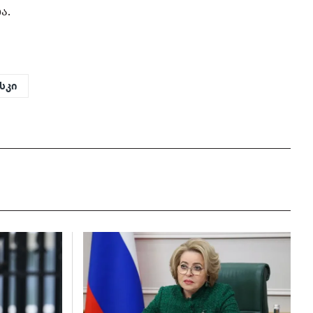
ა.
სკი