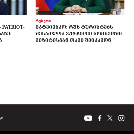
რუსეთი
PATRIOT-
ᲛᲐᲢᲕᲘᲔᲜᲙᲝ: ᲠᲣᲡ ᲢᲣᲠᲘᲡᲢᲔᲑᲡ
ᲐᲖᲔ:
ᲨᲔᲡᲐᲫᲚᲝᲐ ᲕᲣᲠᲩᲘᲝᲗ ᲡᲝᲛᲮᲔᲗᲨᲘ
Ა
ᲕᲘᲖᲘᲢᲘᲡᲒᲐᲜ ᲗᲐᲕᲘ ᲨᲔᲘᲙᲐᲕᲝᲜ
ტი