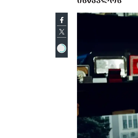
ᲘᲡᲬᲐᲕᲚᲝᲡ"