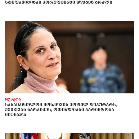
ᲡᲢᲔᲤᲐᲜᲘᲨᲘᲜᲐᲡ ᲙᲝᲠᲣᲤᲪᲘᲐᲨᲘ ᲡᲓᲔᲑᲔᲜ ᲑᲠᲐᲚᲡ
რუსეთი
ᲡᲐᲡᲐᲛᲐᲠᲗᲚᲝᲛ ᲛᲝᲡᲙᲝᲕᲘᲡ ᲧᲝᲤᲘᲚ ᲓᲔᲞᲣᲢᲐᲢᲡ,
ᲥᲔᲗᲔᲕᲐᲜ ᲮᲐᲠᲐᲘᲫᲔᲡ, ᲝᲗᲮᲬᲚᲘᲐᲜᲘ ᲞᲐᲢᲘᲛᲠᲝᲑᲐ
ᲛᲘᲣᲡᲐᲯᲐ