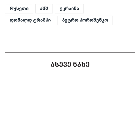
რუსეთი
აშშ
უკრაინა
დონალდ ტრამპი
პეტრო პოროშენკო
ᲐᲡᲔᲕᲔ ᲜᲐᲮᲔ