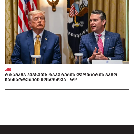
აშშ
ᲢᲠᲐᲛᲞᲛᲐ ᲰᲔᲒᲡᲔᲗᲡ ᲠᲐᲙᲔᲢᲔᲑᲘᲡ ᲓᲔᲤᲘᲪᲘᲢᲘᲡ ᲒᲐᲛᲝ
ᲒᲐᲜᲛᲐᲠᲢᲔᲑᲔᲑᲘ ᲛᲝᲡᲗᲮᲝᲕᲐ - WP