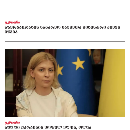
უკრაინა
ᲐᲖᲔᲠᲑᲐᲘᲯᲐᲜᲘᲡ ᲡᲐᲒᲐᲠᲔᲝ ᲡᲐᲥᲛᲔᲗᲐ ᲛᲘᲜᲘᲡᲢᲠᲘ ᲙᲘᲔᲕᲡ
ᲔᲬᲕᲘᲐ
უკრაინა
ᲐᲨᲨ-ᲨᲘ ᲣᲙᲠᲐᲘᲜᲘᲡ ᲧᲝᲤᲘᲚ ᲔᲚᲩᲡ, ᲝᲚᲰᲐ