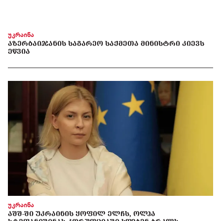
უკრაინა
ᲐᲖᲔᲠᲑᲐᲘᲯᲐᲜᲘᲡ ᲡᲐᲒᲐᲠᲔᲝ ᲡᲐᲥᲛᲔᲗᲐ ᲛᲘᲜᲘᲡᲢᲠᲘ ᲙᲘᲔᲕᲡ
ᲔᲬᲕᲘᲐ
უკრაინა
ᲐᲨᲨ-ᲨᲘ ᲣᲙᲠᲐᲘᲜᲘᲡ ᲧᲝᲤᲘᲚ ᲔᲚᲩᲡ, ᲝᲚᲰᲐ