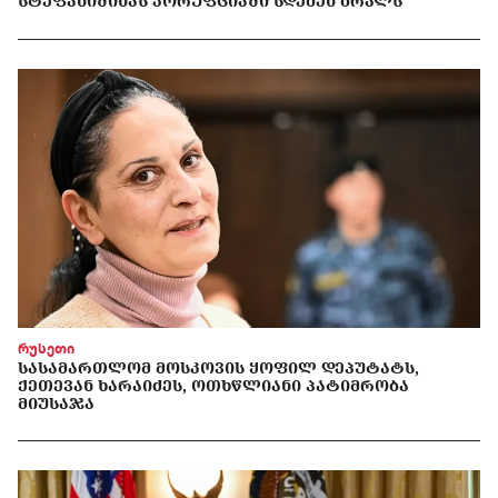
ᲡᲢᲔᲤᲐᲜᲘᲨᲘᲜᲐᲡ ᲙᲝᲠᲣᲤᲪᲘᲐᲨᲘ ᲡᲓᲔᲑᲔᲜ ᲑᲠᲐᲚᲡ
რუსეთი
ᲡᲐᲡᲐᲛᲐᲠᲗᲚᲝᲛ ᲛᲝᲡᲙᲝᲕᲘᲡ ᲧᲝᲤᲘᲚ ᲓᲔᲞᲣᲢᲐᲢᲡ,
ᲥᲔᲗᲔᲕᲐᲜ ᲮᲐᲠᲐᲘᲫᲔᲡ, ᲝᲗᲮᲬᲚᲘᲐᲜᲘ ᲞᲐᲢᲘᲛᲠᲝᲑᲐ
ᲛᲘᲣᲡᲐᲯᲐ