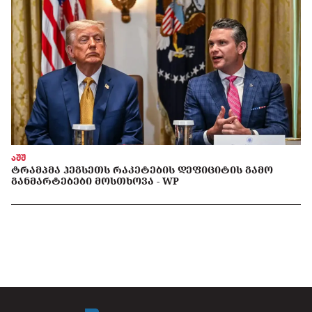
აშშ
ᲢᲠᲐᲛᲞᲛᲐ ᲰᲔᲒᲡᲔᲗᲡ ᲠᲐᲙᲔᲢᲔᲑᲘᲡ ᲓᲔᲤᲘᲪᲘᲢᲘᲡ ᲒᲐᲛᲝ
ᲒᲐᲜᲛᲐᲠᲢᲔᲑᲔᲑᲘ ᲛᲝᲡᲗᲮᲝᲕᲐ - WP