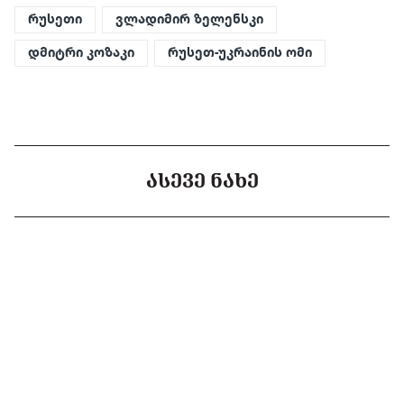
რუსეთი
ვლადიმირ ზელენსკი
დმიტრი კოზაკი
რუსეთ-უკრაინის ომი
ᲐᲡᲔᲕᲔ ᲜᲐᲮᲔ