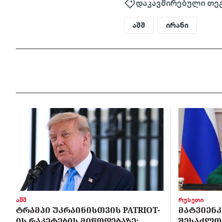
დაკავშირებული თე
აშშ
ირანი
აშშ
რუსეთი
ᲢᲠᲐᲛᲞᲘ ᲣᲙᲠᲐᲘᲜᲘᲡᲗᲕᲘᲡ PATRIOT-
ᲛᲐᲢᲕᲘᲔᲜᲙ
ᲘᲡ ᲠᲐᲙᲔᲢᲔᲑᲘᲡ ᲛᲘᲬᲝᲓᲔᲑᲐᲖᲔ:
ᲨᲔᲡᲐᲫᲚᲝ