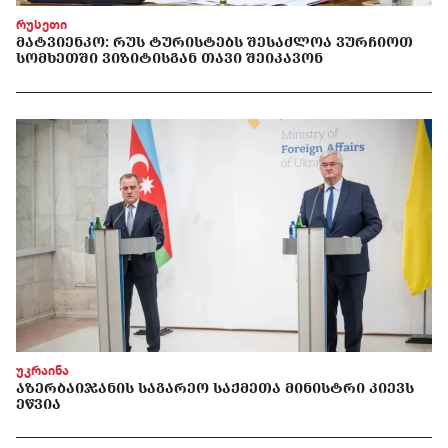
რუსეთი
ᲛᲐᲢᲕᲘᲔᲜᲙᲝ: ᲠᲣᲡ ᲢᲣᲠᲘᲡᲢᲔᲑᲡ ᲨᲔᲡᲐᲫᲚᲝᲐ ᲕᲣᲠᲩᲘᲝᲗ
ᲡᲝᲛᲮᲔᲗᲨᲘ ᲕᲘᲖᲘᲢᲘᲡᲒᲐᲜ ᲗᲐᲕᲘ ᲨᲔᲘᲙᲐᲕᲝᲜ
უკრაინა
ᲐᲖᲔᲠᲑᲐᲘᲯᲐᲜᲘᲡ ᲡᲐᲒᲐᲠᲔᲝ ᲡᲐᲥᲛᲔᲗᲐ ᲛᲘᲜᲘᲡᲢᲠᲘ ᲙᲘᲔᲕᲡ
ᲔᲬᲕᲘᲐ