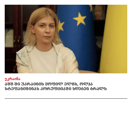
უკრაინა
ᲐᲨᲨ-ᲨᲘ ᲣᲙᲠᲐᲘᲜᲘᲡ ᲧᲝᲤᲘᲚ ᲔᲚᲩᲡ, ᲝᲚᲰᲐ
ᲡᲢᲔᲤᲐᲜᲘᲨᲘᲜᲐᲡ ᲙᲝᲠᲣᲤᲪᲘᲐᲨᲘ ᲡᲓᲔᲑᲔᲜ ᲑᲠᲐᲚᲡ