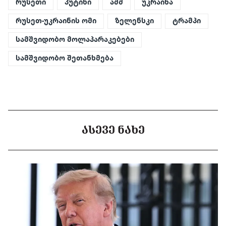
რუსეთი
პუტინი
აშშ
უკრაინა
რუსეთ-უკრაინის ომი
ზელენსკი
ტრამპი
სამშვიდობო მოლაპარაკებები
სამშვიდობო შეთანხმება
ᲐᲡᲔᲕᲔ ᲜᲐᲮᲔ