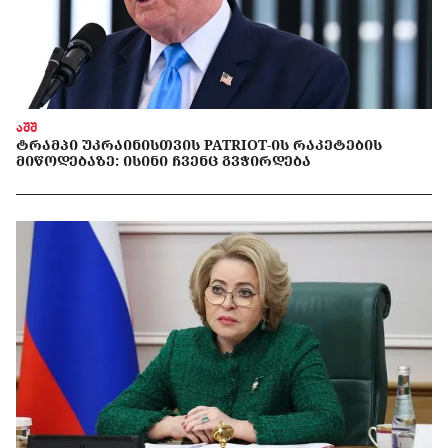
აშშ
ᲢᲠᲐᲛᲞᲘ ᲣᲙᲠᲐᲘᲜᲘᲡᲗᲕᲘᲡ PATRIOT-ᲘᲡ ᲠᲐᲙᲔᲢᲔᲑᲘᲡ
ᲛᲘᲬᲝᲓᲔᲑᲐᲖᲔ: ᲘᲡᲘᲜᲘ ᲩᲕᲔᲜᲪ ᲒᲕᲭᲘᲠᲓᲔᲑᲐ