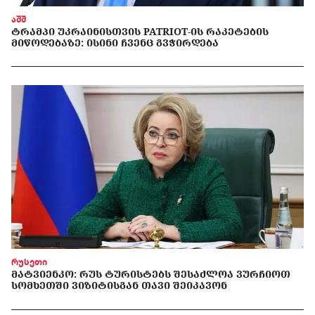
აშშ
ᲢᲠᲐᲛᲞᲘ ᲣᲙᲠᲐᲘᲜᲘᲡᲗᲕᲘᲡ PATRIOT-ᲘᲡ ᲠᲐᲙᲔᲢᲔᲑᲘᲡ
ᲛᲘᲬᲝᲓᲔᲑᲐᲖᲔ: ᲘᲡᲘᲜᲘ ᲩᲕᲔᲜᲪ ᲒᲕᲭᲘᲠᲓᲔᲑᲐ
რუსეთი
ᲛᲐᲢᲕᲘᲔᲜᲙᲝ: ᲠᲣᲡ ᲢᲣᲠᲘᲡᲢᲔᲑᲡ ᲨᲔᲡᲐᲫᲚᲝᲐ ᲕᲣᲠᲩᲘᲝᲗ
ᲡᲝᲛᲮᲔᲗᲨᲘ ᲕᲘᲖᲘᲢᲘᲡᲒᲐᲜ ᲗᲐᲕᲘ ᲨᲔᲘᲙᲐᲕᲝᲜ