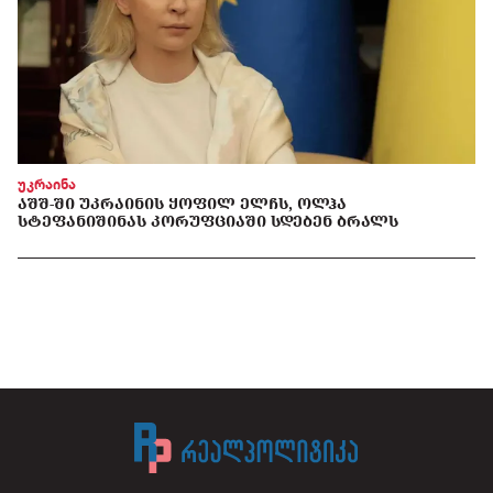
უკრაინა
ᲐᲨᲨ-ᲨᲘ ᲣᲙᲠᲐᲘᲜᲘᲡ ᲧᲝᲤᲘᲚ ᲔᲚᲩᲡ, ᲝᲚᲰᲐ
ᲡᲢᲔᲤᲐᲜᲘᲨᲘᲜᲐᲡ ᲙᲝᲠᲣᲤᲪᲘᲐᲨᲘ ᲡᲓᲔᲑᲔᲜ ᲑᲠᲐᲚᲡ