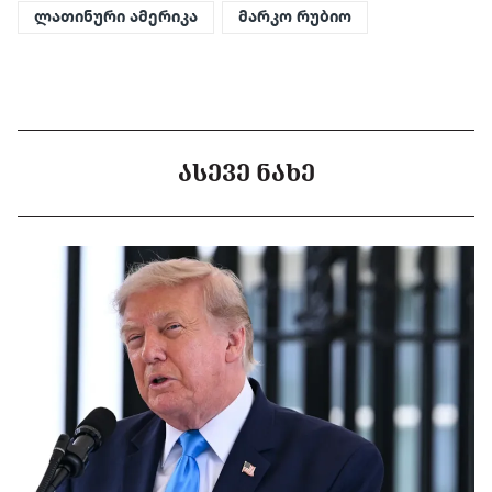
ლათინური ამერიკა
მარკო რუბიო
ᲐᲡᲔᲕᲔ ᲜᲐᲮᲔ