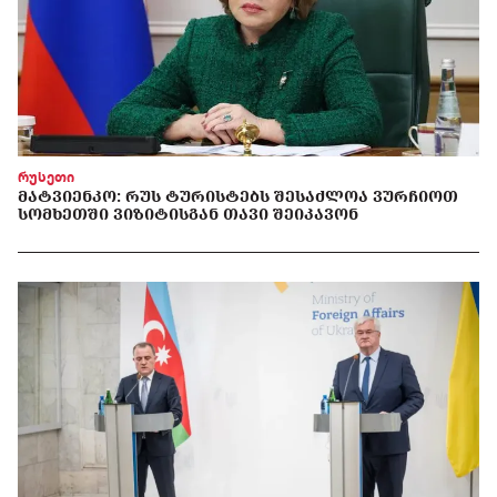
რუსეთი
ᲛᲐᲢᲕᲘᲔᲜᲙᲝ: ᲠᲣᲡ ᲢᲣᲠᲘᲡᲢᲔᲑᲡ ᲨᲔᲡᲐᲫᲚᲝᲐ ᲕᲣᲠᲩᲘᲝᲗ
ᲡᲝᲛᲮᲔᲗᲨᲘ ᲕᲘᲖᲘᲢᲘᲡᲒᲐᲜ ᲗᲐᲕᲘ ᲨᲔᲘᲙᲐᲕᲝᲜ