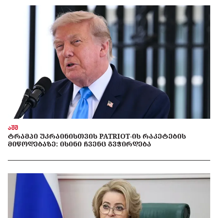
აშშ
ᲢᲠᲐᲛᲞᲘ ᲣᲙᲠᲐᲘᲜᲘᲡᲗᲕᲘᲡ PATRIOT-ᲘᲡ ᲠᲐᲙᲔᲢᲔᲑᲘᲡ
ᲛᲘᲬᲝᲓᲔᲑᲐᲖᲔ: ᲘᲡᲘᲜᲘ ᲩᲕᲔᲜᲪ ᲒᲕᲭᲘᲠᲓᲔᲑᲐ