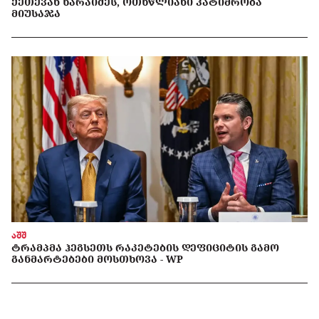
ᲥᲔᲗᲔᲕᲐᲜ ᲮᲐᲠᲐᲘᲫᲔᲡ, ᲝᲗᲮᲬᲚᲘᲐᲜᲘ ᲞᲐᲢᲘᲛᲠᲝᲑᲐ
ᲛᲘᲣᲡᲐᲯᲐ
აშშ
ᲢᲠᲐᲛᲞᲛᲐ ᲰᲔᲒᲡᲔᲗᲡ ᲠᲐᲙᲔᲢᲔᲑᲘᲡ ᲓᲔᲤᲘᲪᲘᲢᲘᲡ ᲒᲐᲛᲝ
ᲒᲐᲜᲛᲐᲠᲢᲔᲑᲔᲑᲘ ᲛᲝᲡᲗᲮᲝᲕᲐ - WP