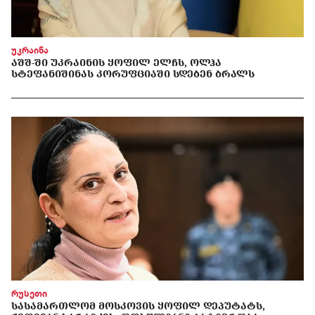
უკრაინა
ᲐᲨᲨ-ᲨᲘ ᲣᲙᲠᲐᲘᲜᲘᲡ ᲧᲝᲤᲘᲚ ᲔᲚᲩᲡ, ᲝᲚᲰᲐ
ᲡᲢᲔᲤᲐᲜᲘᲨᲘᲜᲐᲡ ᲙᲝᲠᲣᲤᲪᲘᲐᲨᲘ ᲡᲓᲔᲑᲔᲜ ᲑᲠᲐᲚᲡ
რუსეთი
ᲡᲐᲡᲐᲛᲐᲠᲗᲚᲝᲛ ᲛᲝᲡᲙᲝᲕᲘᲡ ᲧᲝᲤᲘᲚ ᲓᲔᲞᲣᲢᲐᲢᲡ,