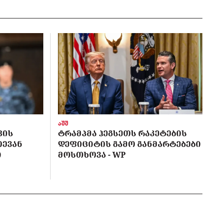
აშშ
ᲕᲘᲡ
ᲢᲠᲐᲛᲞᲛᲐ ᲰᲔᲒᲡᲔᲗᲡ ᲠᲐᲙᲔᲢᲔᲑᲘᲡ
ᲗᲔᲕᲐᲜ
ᲓᲔᲤᲘᲪᲘᲢᲘᲡ ᲒᲐᲛᲝ ᲒᲐᲜᲛᲐᲠᲢᲔᲑᲔᲑᲘ
Ი
ᲛᲝᲡᲗᲮᲝᲕᲐ - WP