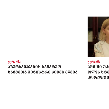
უკრაინა
უკრაინა
ᲐᲖᲔᲠᲑᲐᲘᲯᲐᲜᲘᲡ ᲡᲐᲒᲐᲠᲔᲝ
ᲐᲨᲨ-ᲨᲘ Უ
ᲡᲐᲥᲛᲔᲗᲐ ᲛᲘᲜᲘᲡᲢᲠᲘ ᲙᲘᲔᲕᲡ ᲔᲬᲕᲘᲐ
ᲝᲚᲰᲐ ᲡᲢ
ᲙᲝᲠᲣᲤᲪᲘ