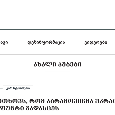
ავი
დეზინფორმაცია
ვიდეოები
ᲐᲮᲐᲚᲘ ᲐᲛᲑᲔᲑᲘ
 —
კირ სტარმერი
ᲗᲮᲝᲕᲡ, ᲠᲝᲛ ᲐᲑᲠᲐᲛᲝᲕᲘᲩᲛᲐ ᲣᲙᲠᲐ
 ᲤᲣᲜᲢᲘ ᲒᲐᲓᲐᲡᲪᲔᲡ