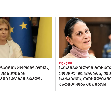
რუსეთი
ᲙᲠᲐᲘᲜᲘᲡ ᲧᲝᲤᲘᲚ ᲔᲚᲩᲡ,
ᲡᲐᲡᲐᲛᲐᲠᲗᲚᲝᲛ ᲛᲝᲡᲙᲝ
ᲔᲤᲐᲜᲘᲨᲘᲜᲐᲡ
ᲧᲝᲤᲘᲚ ᲓᲔᲞᲣᲢᲐᲢᲡ, ᲥᲔ
ᲐᲨᲘ ᲡᲓᲔᲑᲔᲜ ᲑᲠᲐᲚᲡ
ᲮᲐᲠᲐᲘᲫᲔᲡ, ᲝᲗᲮᲬᲚᲘᲐᲜ
ᲞᲐᲢᲘᲛᲠᲝᲑᲐ ᲛᲘᲣᲡᲐᲯᲐ