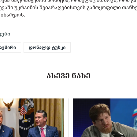
ება საფრანგეთის პოზიცია, რომელიც ითხოვს, რომ გა
ვევაში უკრაინის შეიარაღებისთვის გამოყოფილი თანხ
აიხარჯოს.
გები
ავშირი
დონალდ ტუსკი
ᲐᲡᲔᲕᲔ ᲜᲐᲮᲔ