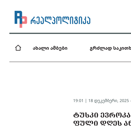
ახალი ამბები
გრძლად საკითხ
19:01 | 18 დეკემბერი, 2025
ᲢᲣᲡᲙᲘ ᲔᲕᲠᲝᲙᲐ
ᲤᲣᲚᲘ ᲓᲦᲔᲡ Ა