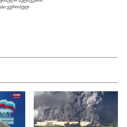
ყინული აქტივების
ები ევროპელ