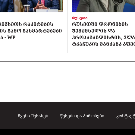
რუსეთი
ᲰᲔᲒᲡᲔᲗᲡ ᲠᲐᲙᲔᲢᲔᲑᲘᲡ
ᲠᲣᲡᲔᲗᲨᲘ ᲓᲠᲝᲜᲔᲑᲘᲡ
Ს ᲒᲐᲛᲝ ᲒᲐᲜᲛᲐᲠᲢᲔᲑᲔᲑᲘ
ᲨᲔᲛᲥᲛᲜᲔᲚᲘᲡ ᲓᲐ
 - WP
ᲞᲠᲝᲞᲐᲒᲐᲜᲓᲘᲡᲢᲘᲡ, ᲕᲚ
ᲢᲙᲐᲩᲣᲙᲘᲡ ᲛᲐᲜᲥᲐᲜᲐ ᲐᲤ
ჩვენს შესახებ
წესები და პირობები
კონტაქ