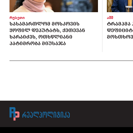
რუსეთი
აშშ
ᲡᲐᲡᲐᲛᲐᲠᲗᲚᲝᲛ ᲛᲝᲡᲙᲝᲕᲘᲡ
ᲢᲠᲐᲛᲞᲛᲐ 
ᲧᲝᲤᲘᲚ ᲓᲔᲞᲣᲢᲐᲢᲡ, ᲥᲔᲗᲔᲕᲐᲜ
ᲓᲔᲤᲘᲪᲘᲢᲘ
ᲮᲐᲠᲐᲘᲫᲔᲡ, ᲝᲗᲮᲬᲚᲘᲐᲜᲘ
ᲛᲝᲡᲗᲮᲝᲕᲐ
ᲞᲐᲢᲘᲛᲠᲝᲑᲐ ᲛᲘᲣᲡᲐᲯᲐ