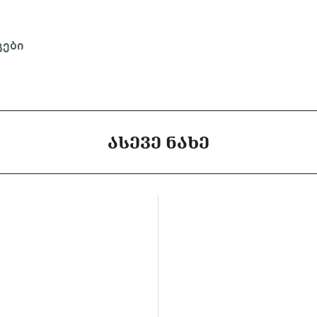
გები
ᲐᲡᲔᲕᲔ ᲜᲐᲮᲔ