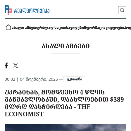
ახალი ამბები
გრძლად საკითხავი
დეზინფორმაცია
ვიდეოები
პოდ
ᲐᲮᲐᲚᲘ ᲐᲛᲑᲔᲑᲘ
00:02 | 04 ნოემბერი, 2025 —
უკრაინა
ᲣᲙᲠᲐᲘᲜᲐᲡ, ᲛᲝᲛᲓᲔᲕᲜᲝ 4 ᲬᲚᲘᲡ
ᲒᲐᲜᲛᲐᲕᲚᲝᲑᲐᲨᲘ, ᲓᲐᲐᲮᲚᲝᲔᲑᲘᲗ $389
ᲛᲚᲠᲓ ᲓᲐᲡᲭᲘᲠᲓᲔᲑᲐ - THE
ECONOMIST