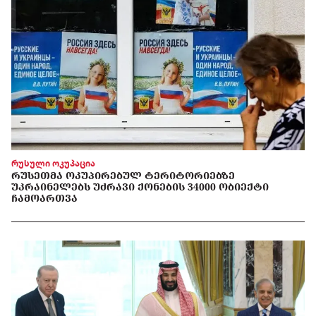
რუსული ოკუპაცია
ᲠᲣᲡᲔᲗᲛᲐ ᲝᲙᲣᲞᲘᲠᲔᲑᲣᲚ ᲢᲔᲠᲘᲢᲝᲠᲘᲔᲑᲖᲔ
ᲣᲙᲠᲐᲘᲜᲔᲚᲔᲑᲡ ᲣᲫᲠᲐᲕᲘ ᲥᲝᲜᲔᲑᲘᲡ 34000 ᲝᲑᲘᲔᲥᲢᲘ
ᲩᲐᲛᲝᲐᲠᲗᲕᲐ