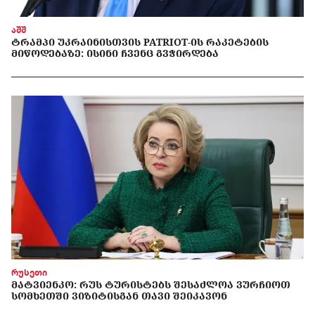
აშშ
ᲢᲠᲐᲛᲞᲘ ᲣᲙᲠᲐᲘᲜᲘᲡᲗᲕᲘᲡ PATRIOT-ᲘᲡ ᲠᲐᲙᲔᲢᲔᲑᲘᲡ
ᲛᲘᲬᲝᲓᲔᲑᲐᲖᲔ: ᲘᲡᲘᲜᲘ ᲩᲕᲔᲜᲪ ᲒᲕᲭᲘᲠᲓᲔᲑᲐ
რუსეთი
ᲛᲐᲢᲕᲘᲔᲜᲙᲝ: ᲠᲣᲡ ᲢᲣᲠᲘᲡᲢᲔᲑᲡ ᲨᲔᲡᲐᲫᲚᲝᲐ ᲕᲣᲠᲩᲘᲝᲗ
ᲡᲝᲛᲮᲔᲗᲨᲘ ᲕᲘᲖᲘᲢᲘᲡᲒᲐᲜ ᲗᲐᲕᲘ ᲨᲔᲘᲙᲐᲕᲝᲜ