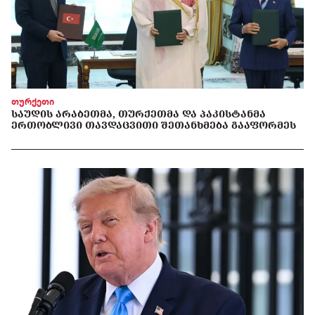
თურქეთი
ᲡᲐᲣᲓᲘᲡ ᲐᲠᲐᲑᲔᲗᲛᲐ, ᲗᲣᲠᲥᲔᲗᲛᲐ ᲓᲐ ᲞᲐᲙᲘᲡᲢᲐᲜᲛᲐ
ᲔᲠᲗᲝᲑᲚᲘᲕᲘ ᲗᲐᲕᲓᲐᲪᲕᲘᲗᲘ ᲨᲔᲗᲐᲜᲮᲛᲔᲑᲐ ᲒᲐᲐᲤᲝᲠᲛᲔᲡ