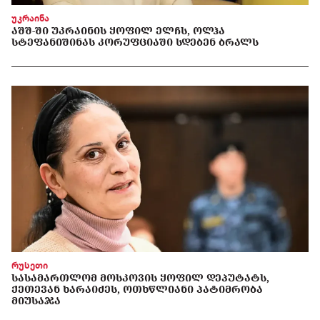
უკრაინა
ᲐᲨᲨ-ᲨᲘ ᲣᲙᲠᲐᲘᲜᲘᲡ ᲧᲝᲤᲘᲚ ᲔᲚᲩᲡ, ᲝᲚᲰᲐ
ᲡᲢᲔᲤᲐᲜᲘᲨᲘᲜᲐᲡ ᲙᲝᲠᲣᲤᲪᲘᲐᲨᲘ ᲡᲓᲔᲑᲔᲜ ᲑᲠᲐᲚᲡ
რუსეთი
ᲡᲐᲡᲐᲛᲐᲠᲗᲚᲝᲛ ᲛᲝᲡᲙᲝᲕᲘᲡ ᲧᲝᲤᲘᲚ ᲓᲔᲞᲣᲢᲐᲢᲡ,
ᲥᲔᲗᲔᲕᲐᲜ ᲮᲐᲠᲐᲘᲫᲔᲡ, ᲝᲗᲮᲬᲚᲘᲐᲜᲘ ᲞᲐᲢᲘᲛᲠᲝᲑᲐ
ᲛᲘᲣᲡᲐᲯᲐ