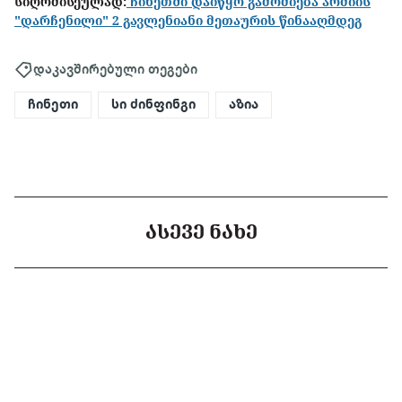
სიღრმისეულად:
ჩინეთში დაიწყო გამოძიება არმიის
"დარჩენილი" 2 გავლენიანი მეთაურის წინააღმდეგ
დაკავშირებული თეგები
ჩინეთი
სი ძინფინგი
აზია
ᲐᲡᲔᲕᲔ ᲜᲐᲮᲔ