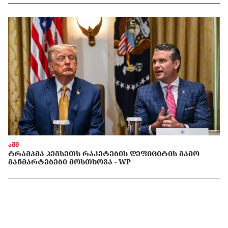
აშშ
ᲢᲠᲐᲛᲞᲛᲐ ᲰᲔᲒᲡᲔᲗᲡ ᲠᲐᲙᲔᲢᲔᲑᲘᲡ ᲓᲔᲤᲘᲪᲘᲢᲘᲡ ᲒᲐᲛᲝ
ᲒᲐᲜᲛᲐᲠᲢᲔᲑᲔᲑᲘ ᲛᲝᲡᲗᲮᲝᲕᲐ - WP