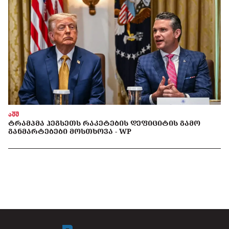
აშშ
ᲢᲠᲐᲛᲞᲛᲐ ᲰᲔᲒᲡᲔᲗᲡ ᲠᲐᲙᲔᲢᲔᲑᲘᲡ ᲓᲔᲤᲘᲪᲘᲢᲘᲡ ᲒᲐᲛᲝ
ᲒᲐᲜᲛᲐᲠᲢᲔᲑᲔᲑᲘ ᲛᲝᲡᲗᲮᲝᲕᲐ - WP