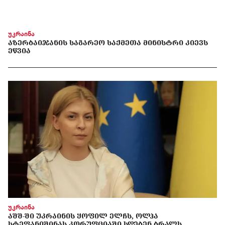
უკრაინა
ᲐᲖᲔᲠᲑᲐᲘᲯᲐᲜᲘᲡ ᲡᲐᲒᲐᲠᲔᲝ ᲡᲐᲥᲛᲔᲗᲐ ᲛᲘᲜᲘᲡᲢᲠᲘ ᲙᲘᲔᲕᲡ
ᲔᲬᲕᲘᲐ
უკრაინა
ᲐᲨᲨ-ᲨᲘ ᲣᲙᲠᲐᲘᲜᲘᲡ ᲧᲝᲤᲘᲚ ᲔᲚᲩᲡ, ᲝᲚᲰᲐ
ᲡᲢᲔᲤᲐᲜᲘᲨᲘᲜᲐᲡ ᲙᲝᲠᲣᲤᲪᲘᲐᲨᲘ ᲡᲓᲔᲑᲔᲜ ᲑᲠᲐᲚᲡ