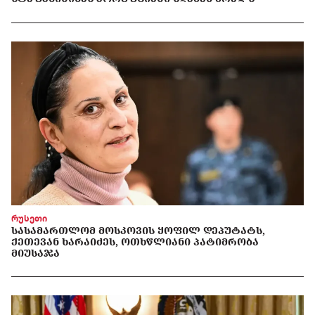
რუსეთი
ᲡᲐᲡᲐᲛᲐᲠᲗᲚᲝᲛ ᲛᲝᲡᲙᲝᲕᲘᲡ ᲧᲝᲤᲘᲚ ᲓᲔᲞᲣᲢᲐᲢᲡ,
ᲥᲔᲗᲔᲕᲐᲜ ᲮᲐᲠᲐᲘᲫᲔᲡ, ᲝᲗᲮᲬᲚᲘᲐᲜᲘ ᲞᲐᲢᲘᲛᲠᲝᲑᲐ
ᲛᲘᲣᲡᲐᲯᲐ