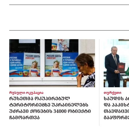
რუსული ოკუპაცია
თურქეთი
ᲠᲣᲡᲔᲗᲛᲐ ᲝᲙᲣᲞᲘᲠᲔᲑᲣᲚ
ᲡᲐᲣᲓᲘᲡ Ა
ᲢᲔᲠᲘᲢᲝᲠᲘᲔᲑᲖᲔ ᲣᲙᲠᲐᲘᲜᲔᲚᲔᲑᲡ
ᲓᲐ ᲞᲐᲙᲘ
ᲣᲫᲠᲐᲕᲘ ᲥᲝᲜᲔᲑᲘᲡ 34000 ᲝᲑᲘᲔᲥᲢᲘ
ᲗᲐᲕᲓᲐᲪᲕ
ᲩᲐᲛᲝᲐᲠᲗᲕᲐ
ᲒᲐᲐᲤᲝᲠᲛ