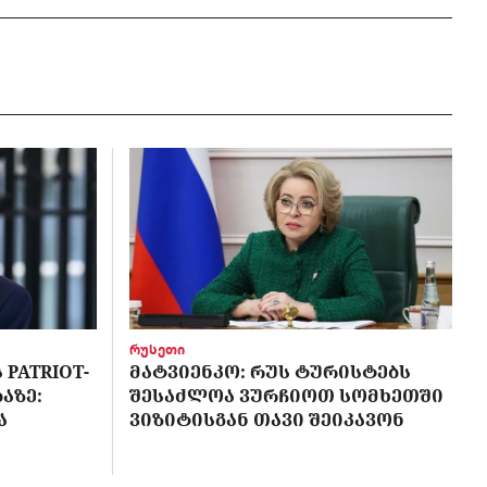
რუსეთი
PATRIOT-
ᲛᲐᲢᲕᲘᲔᲜᲙᲝ: ᲠᲣᲡ ᲢᲣᲠᲘᲡᲢᲔᲑᲡ
ᲐᲖᲔ:
ᲨᲔᲡᲐᲫᲚᲝᲐ ᲕᲣᲠᲩᲘᲝᲗ ᲡᲝᲛᲮᲔᲗᲨᲘ
Ა
ᲕᲘᲖᲘᲢᲘᲡᲒᲐᲜ ᲗᲐᲕᲘ ᲨᲔᲘᲙᲐᲕᲝᲜ