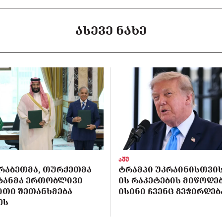
ᲐᲡᲔᲕᲔ ᲜᲐᲮᲔ
აშშ
ᲠᲐᲑᲔᲗᲛᲐ, ᲗᲣᲠᲥᲔᲗᲛᲐ
ᲢᲠᲐᲛᲞᲘ ᲣᲙᲠᲐᲘᲜᲘᲡᲗᲕᲘᲡ 
ᲡᲢᲐᲜᲛᲐ ᲔᲠᲗᲝᲑᲚᲘᲕᲘ
ᲘᲡ ᲠᲐᲙᲔᲢᲔᲑᲘᲡ ᲛᲘᲬᲝᲓᲔᲑ
ᲘᲗᲘ ᲨᲔᲗᲐᲜᲮᲛᲔᲑᲐ
ᲘᲡᲘᲜᲘ ᲩᲕᲔᲜᲪ ᲒᲕᲭᲘᲠᲓᲔᲑ
ᲔᲡ