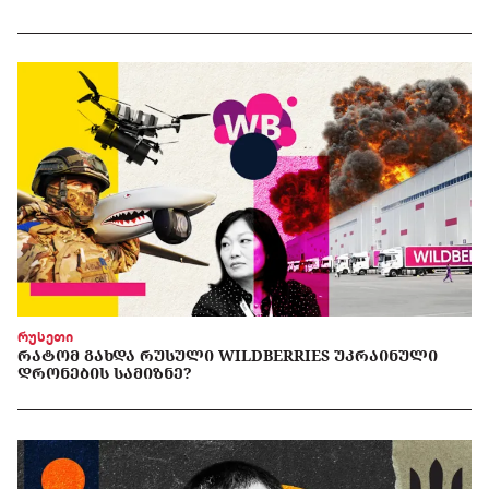
რუსეთი
ᲠᲐᲢᲝᲛ ᲒᲐᲮᲓᲐ ᲠᲣᲡᲣᲚᲘ WILDBERRIES ᲣᲙᲠᲐᲘᲜᲣᲚᲘ
ᲓᲠᲝᲜᲔᲑᲘᲡ ᲡᲐᲛᲘᲖᲜᲔ?