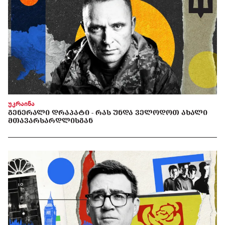
უკრაინა
ᲒᲔᲜᲔᲠᲐᲚᲘ ᲓᲠᲐᲞᲐᲢᲘ - ᲠᲐᲡ ᲣᲜᲓᲐ ᲕᲔᲚᲝᲓᲝᲗ ᲐᲮᲐᲚᲘ
ᲛᲗᲐᲕᲐᲠᲡᲐᲠᲓᲚᲘᲡᲒᲐᲜ