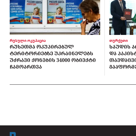
რუსული ოკუპაცია
თურქეთი
ᲠᲣᲡᲔᲗᲛᲐ ᲝᲙᲣᲞᲘᲠᲔᲑᲣᲚ
ᲡᲐᲣᲓᲘᲡ Ა
ᲢᲔᲠᲘᲢᲝᲠᲘᲔᲑᲖᲔ ᲣᲙᲠᲐᲘᲜᲔᲚᲔᲑᲡ
ᲓᲐ ᲞᲐᲙᲘ
ᲣᲫᲠᲐᲕᲘ ᲥᲝᲜᲔᲑᲘᲡ 34000 ᲝᲑᲘᲔᲥᲢᲘ
ᲗᲐᲕᲓᲐᲪᲕ
ᲩᲐᲛᲝᲐᲠᲗᲕᲐ
ᲒᲐᲐᲤᲝᲠᲛ