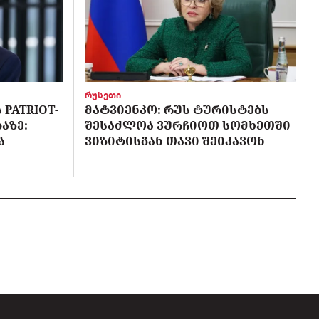
რუსეთი
PATRIOT-
ᲛᲐᲢᲕᲘᲔᲜᲙᲝ: ᲠᲣᲡ ᲢᲣᲠᲘᲡᲢᲔᲑᲡ
ᲐᲖᲔ:
ᲨᲔᲡᲐᲫᲚᲝᲐ ᲕᲣᲠᲩᲘᲝᲗ ᲡᲝᲛᲮᲔᲗᲨᲘ
Ა
ᲕᲘᲖᲘᲢᲘᲡᲒᲐᲜ ᲗᲐᲕᲘ ᲨᲔᲘᲙᲐᲕᲝᲜ