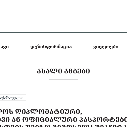
ავი
დეზინფორმაცია
ვიდეოები
ᲐᲮᲐᲚᲘ ᲐᲛᲑᲔᲑᲘ
საქართველო
ᲚᲝᲡ ᲓᲘᲞᲚᲝᲛᲐᲢᲘᲣᲠᲘ,
ᲘᲕᲘ ᲐᲜ ᲝᲤᲘᲪᲘᲐᲚᲣᲠᲘ ᲞᲐᲡᲞᲝᲠᲢᲔᲑ