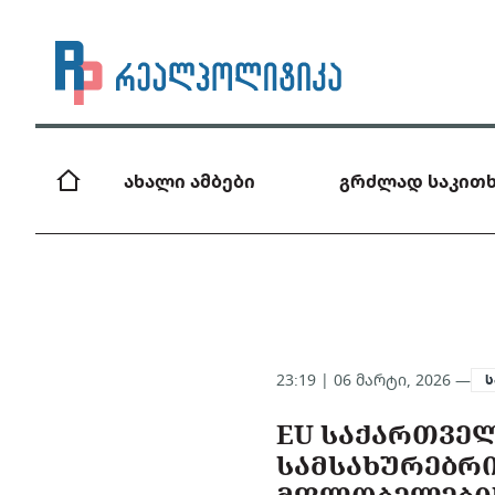
ახალი ამბები
გრძლად საკითხ
23:19 | 06 მარტი, 2026 —
EU ᲡᲐᲥᲐᲠᲗᲕᲔ
ᲡᲐᲛᲡᲐᲮᲣᲠᲔᲑᲠ