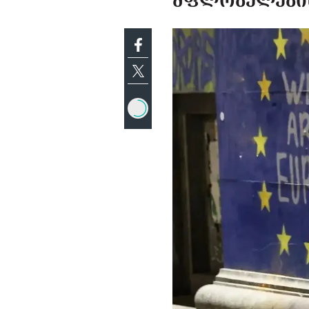
ᲛᲤᲚᲝᲑᲔᲚᲔᲑᲘᲡ