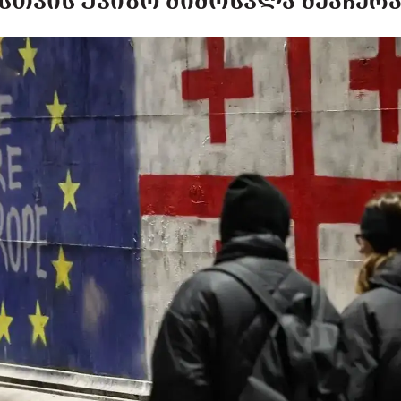
ᲗᲕᲘᲡ ᲣᲕᲘᲖᲝ ᲛᲘᲛᲝᲡᲕᲚᲐ ᲨᲔᲐᲩᲔᲠ