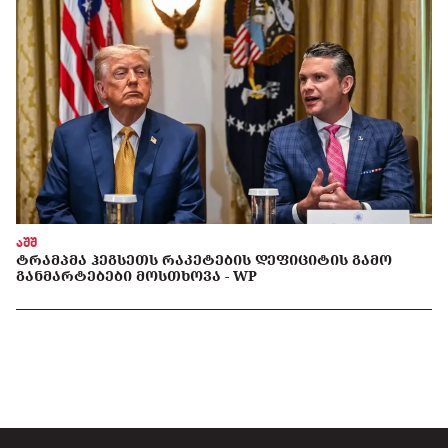
აშშ
ᲢᲠᲐᲛᲞᲛᲐ ᲰᲔᲒᲡᲔᲗᲡ ᲠᲐᲙᲔᲢᲔᲑᲘᲡ ᲓᲔᲤᲘᲪᲘᲢᲘᲡ ᲒᲐᲛᲝ
ᲒᲐᲜᲛᲐᲠᲢᲔᲑᲔᲑᲘ ᲛᲝᲡᲗᲮᲝᲕᲐ - WP