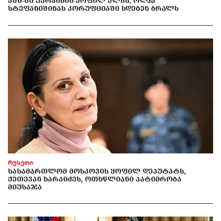
ᲐᲨᲨ-ᲨᲘ ᲣᲙᲠᲐᲘᲜᲘᲡ ᲧᲝᲤᲘᲚ ᲔᲚᲩᲡ, ᲝᲚᲰᲐ
ᲡᲢᲔᲤᲐᲜᲘᲨᲘᲜᲐᲡ ᲙᲝᲠᲣᲤᲪᲘᲐᲨᲘ ᲡᲓᲔᲑᲔᲜ ᲑᲠᲐᲚᲡ
რუსეთი
ᲡᲐᲡᲐᲛᲐᲠᲗᲚᲝᲛ ᲛᲝᲡᲙᲝᲕᲘᲡ ᲧᲝᲤᲘᲚ ᲓᲔᲞᲣᲢᲐᲢᲡ,
ᲥᲔᲗᲔᲕᲐᲜ ᲮᲐᲠᲐᲘᲫᲔᲡ, ᲝᲗᲮᲬᲚᲘᲐᲜᲘ ᲞᲐᲢᲘᲛᲠᲝᲑᲐ
ᲛᲘᲣᲡᲐᲯᲐ