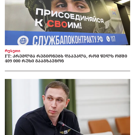
რუსეთი
FT: ᲙᲠᲔᲛᲚᲛᲐ ᲠᲔᲒᲘᲝᲜᲔᲑᲡ ᲓᲐᲐᲕᲐᲚᲐ, ᲠᲝᲛ ᲬᲔᲚᲡ ᲝᲛᲨᲘ
409 000 ᲠᲣᲡᲘ ᲒᲐᲐᲒᲖᲐᲕᲜᲝᲜ