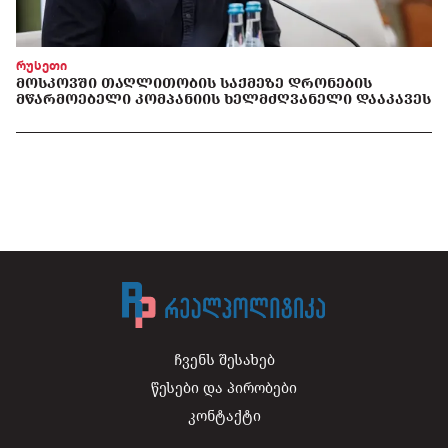
რუსეთი
ᲛᲝᲡᲙᲝᲕᲨᲘ ᲗᲐᲦᲚᲘᲗᲝᲑᲘᲡ ᲡᲐᲥᲛᲔᲖᲔ ᲓᲠᲝᲜᲔᲑᲘᲡ
ᲛᲬᲐᲠᲛᲝᲔᲑᲔᲚᲘ ᲙᲝᲛᲞᲐᲜᲘᲘᲡ ᲮᲔᲚᲛᲫᲦᲕᲐᲜᲔᲚᲘ ᲓᲐᲐᲙᲐᲕᲔᲡ
ჩვენს შესახებ
წესები და პირობები
კონტაქტი