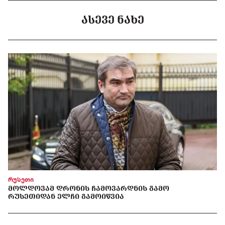
ᲐᲡᲔᲕᲔ ᲜᲐᲮᲔ
რუსეთი
ᲛᲝᲚᲓᲝᲕᲐᲛ ᲓᲠᲝᲜᲘᲡ ᲩᲐᲛᲝᲕᲐᲠᲓᲜᲘᲡ ᲒᲐᲛᲝ
ᲠᲣᲡᲔᲗᲘᲓᲐᲜ ᲔᲚᲩᲘ ᲒᲐᲛᲝᲘᲬᲕᲘᲐ