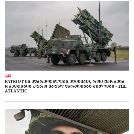
აშშ
PATRIOT-ᲘᲡ ᲛᲬᲐᲠᲛᲝᲔᲑᲚᲔᲑᲡ ᲔᲨᲘᲜᲘᲐᲗ, ᲠᲝᲛ ᲣᲙᲠᲐᲘᲜᲐ
ᲠᲐᲙᲔᲢᲔᲑᲘᲡ ᲣᲤᲠᲝ ᲘᲐᲤᲐᲓ ᲬᲐᲠᲛᲝᲔᲑᲐᲡ ᲨᲔᲫᲚᲔᲑᲡ - THE
ATLANTIC