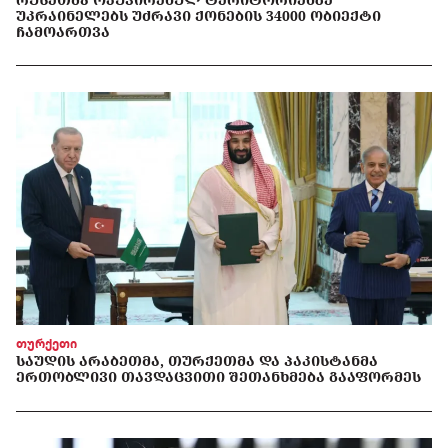
ᲣᲙᲠᲐᲘᲜᲔᲚᲔᲑᲡ ᲣᲫᲠᲐᲕᲘ ᲥᲝᲜᲔᲑᲘᲡ 34000 ᲝᲑᲘᲔᲥᲢᲘ
ᲩᲐᲛᲝᲐᲠᲗᲕᲐ
თურქეთი
ᲡᲐᲣᲓᲘᲡ ᲐᲠᲐᲑᲔᲗᲛᲐ, ᲗᲣᲠᲥᲔᲗᲛᲐ ᲓᲐ ᲞᲐᲙᲘᲡᲢᲐᲜᲛᲐ
ᲔᲠᲗᲝᲑᲚᲘᲕᲘ ᲗᲐᲕᲓᲐᲪᲕᲘᲗᲘ ᲨᲔᲗᲐᲜᲮᲛᲔᲑᲐ ᲒᲐᲐᲤᲝᲠᲛᲔᲡ