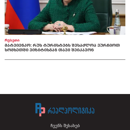
რუსეთი
ᲛᲐᲢᲕᲘᲔᲜᲙᲝ: ᲠᲣᲡ ᲢᲣᲠᲘᲡᲢᲔᲑᲡ ᲨᲔᲡᲐᲫᲚᲝᲐ ᲕᲣᲠᲩᲘᲝᲗ
ᲡᲝᲛᲮᲔᲗᲨᲘ ᲕᲘᲖᲘᲢᲘᲡᲒᲐᲜ ᲗᲐᲕᲘ ᲨᲔᲘᲙᲐᲕᲝᲜ
ჩვენს შესახებ