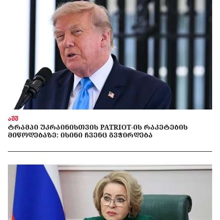
აშშ
ᲢᲠᲐᲛᲞᲘ ᲣᲙᲠᲐᲘᲜᲘᲡᲗᲕᲘᲡ PATRIOT-ᲘᲡ ᲠᲐᲙᲔᲢᲔᲑᲘᲡ
ᲛᲘᲬᲝᲓᲔᲑᲐᲖᲔ: ᲘᲡᲘᲜᲘ ᲩᲕᲔᲜᲪ ᲒᲕᲭᲘᲠᲓᲔᲑᲐ