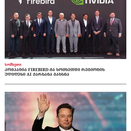
სომხეთი
ᲙᲝᲛᲞᲐᲜᲘᲐ FIREBIRD-ᲛᲐ ᲡᲝᲛᲮᲔᲗᲨᲘ ᲠᲔᲒᲘᲝᲜᲘᲡ
ᲣᲓᲘᲓᲔᲡᲘ AI ᲥᲐᲠᲮᲐᲜᲐ ᲒᲐᲮᲡᲜᲐ