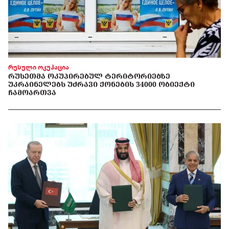
რუსული ოკუპაცია
ᲠᲣᲡᲔᲗᲛᲐ ᲝᲙᲣᲞᲘᲠᲔᲑᲣᲚ ᲢᲔᲠᲘᲢᲝᲠᲘᲔᲑᲖᲔ
ᲣᲙᲠᲐᲘᲜᲔᲚᲔᲑᲡ ᲣᲫᲠᲐᲕᲘ ᲥᲝᲜᲔᲑᲘᲡ 34000 ᲝᲑᲘᲔᲥᲢᲘ
ᲩᲐᲛᲝᲐᲠᲗᲕᲐ