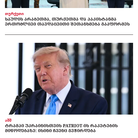
თურქეთი
ᲡᲐᲣᲓᲘᲡ ᲐᲠᲐᲑᲔᲗᲛᲐ, ᲗᲣᲠᲥᲔᲗᲛᲐ ᲓᲐ ᲞᲐᲙᲘᲡᲢᲐᲜᲛᲐ
ᲔᲠᲗᲝᲑᲚᲘᲕᲘ ᲗᲐᲕᲓᲐᲪᲕᲘᲗᲘ ᲨᲔᲗᲐᲜᲮᲛᲔᲑᲐ ᲒᲐᲐᲤᲝᲠᲛᲔᲡ
აშშ
ᲢᲠᲐᲛᲞᲘ ᲣᲙᲠᲐᲘᲜᲘᲡᲗᲕᲘᲡ PATRIOT-ᲘᲡ ᲠᲐᲙᲔᲢᲔᲑᲘᲡ
ᲛᲘᲬᲝᲓᲔᲑᲐᲖᲔ: ᲘᲡᲘᲜᲘ ᲩᲕᲔᲜᲪ ᲒᲕᲭᲘᲠᲓᲔᲑᲐ