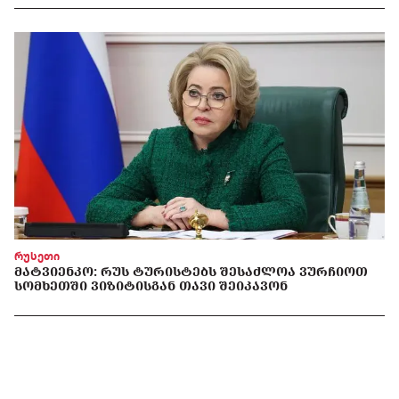
რუსეთი
ᲛᲐᲢᲕᲘᲔᲜᲙᲝ: ᲠᲣᲡ ᲢᲣᲠᲘᲡᲢᲔᲑᲡ ᲨᲔᲡᲐᲫᲚᲝᲐ ᲕᲣᲠᲩᲘᲝᲗ
ᲡᲝᲛᲮᲔᲗᲨᲘ ᲕᲘᲖᲘᲢᲘᲡᲒᲐᲜ ᲗᲐᲕᲘ ᲨᲔᲘᲙᲐᲕᲝᲜ