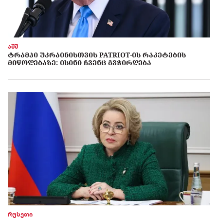
აშშ
ᲢᲠᲐᲛᲞᲘ ᲣᲙᲠᲐᲘᲜᲘᲡᲗᲕᲘᲡ PATRIOT-ᲘᲡ ᲠᲐᲙᲔᲢᲔᲑᲘᲡ
ᲛᲘᲬᲝᲓᲔᲑᲐᲖᲔ: ᲘᲡᲘᲜᲘ ᲩᲕᲔᲜᲪ ᲒᲕᲭᲘᲠᲓᲔᲑᲐ
რუსეთი