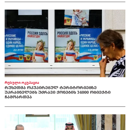
რუსული ოკუპაცია
ᲠᲣᲡᲔᲗᲛᲐ ᲝᲙᲣᲞᲘᲠᲔᲑᲣᲚ ᲢᲔᲠᲘᲢᲝᲠᲘᲔᲑᲖᲔ
ᲣᲙᲠᲐᲘᲜᲔᲚᲔᲑᲡ ᲣᲫᲠᲐᲕᲘ ᲥᲝᲜᲔᲑᲘᲡ 34000 ᲝᲑᲘᲔᲥᲢᲘ
ᲩᲐᲛᲝᲐᲠᲗᲕᲐ