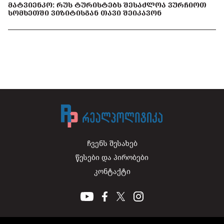
ᲛᲐᲢᲕᲘᲔᲜᲙᲝ: ᲠᲣᲡ ᲢᲣᲠᲘᲡᲢᲔᲑᲡ ᲨᲔᲡᲐᲫᲚᲝᲐ ᲕᲣᲠᲩᲘᲝᲗ
ᲡᲝᲛᲮᲔᲗᲨᲘ ᲕᲘᲖᲘᲢᲘᲡᲒᲐᲜ ᲗᲐᲕᲘ ᲨᲔᲘᲙᲐᲕᲝᲜ
ჩვენს შესახებ
წესები და პირობები
კონტაქტი