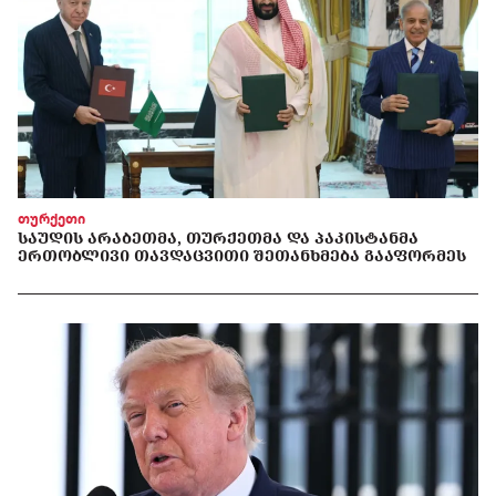
თურქეთი
ᲡᲐᲣᲓᲘᲡ ᲐᲠᲐᲑᲔᲗᲛᲐ, ᲗᲣᲠᲥᲔᲗᲛᲐ ᲓᲐ ᲞᲐᲙᲘᲡᲢᲐᲜᲛᲐ
ᲔᲠᲗᲝᲑᲚᲘᲕᲘ ᲗᲐᲕᲓᲐᲪᲕᲘᲗᲘ ᲨᲔᲗᲐᲜᲮᲛᲔᲑᲐ ᲒᲐᲐᲤᲝᲠᲛᲔᲡ