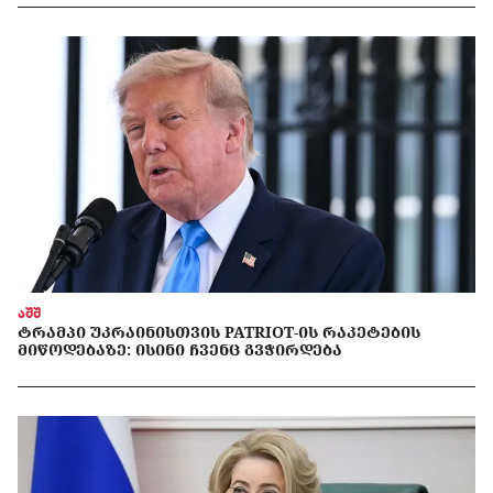
აშშ
ᲢᲠᲐᲛᲞᲘ ᲣᲙᲠᲐᲘᲜᲘᲡᲗᲕᲘᲡ PATRIOT-ᲘᲡ ᲠᲐᲙᲔᲢᲔᲑᲘᲡ
ᲛᲘᲬᲝᲓᲔᲑᲐᲖᲔ: ᲘᲡᲘᲜᲘ ᲩᲕᲔᲜᲪ ᲒᲕᲭᲘᲠᲓᲔᲑᲐ