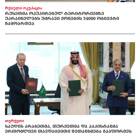
რუსული ოკუპაცია
ᲠᲣᲡᲔᲗᲛᲐ ᲝᲙᲣᲞᲘᲠᲔᲑᲣᲚ ᲢᲔᲠᲘᲢᲝᲠᲘᲔᲑᲖᲔ
ᲣᲙᲠᲐᲘᲜᲔᲚᲔᲑᲡ ᲣᲫᲠᲐᲕᲘ ᲥᲝᲜᲔᲑᲘᲡ 34000 ᲝᲑᲘᲔᲥᲢᲘ
ᲩᲐᲛᲝᲐᲠᲗᲕᲐ
თურქეთი
ᲡᲐᲣᲓᲘᲡ ᲐᲠᲐᲑᲔᲗᲛᲐ, ᲗᲣᲠᲥᲔᲗᲛᲐ ᲓᲐ ᲞᲐᲙᲘᲡᲢᲐᲜᲛᲐ
ᲔᲠᲗᲝᲑᲚᲘᲕᲘ ᲗᲐᲕᲓᲐᲪᲕᲘᲗᲘ ᲨᲔᲗᲐᲜᲮᲛᲔᲑᲐ ᲒᲐᲐᲤᲝᲠᲛᲔᲡ