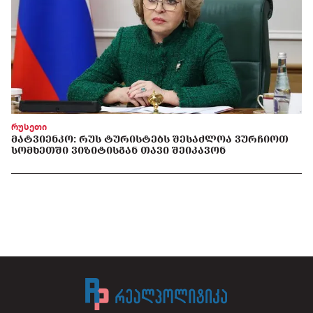
რუსეთი
ᲛᲐᲢᲕᲘᲔᲜᲙᲝ: ᲠᲣᲡ ᲢᲣᲠᲘᲡᲢᲔᲑᲡ ᲨᲔᲡᲐᲫᲚᲝᲐ ᲕᲣᲠᲩᲘᲝᲗ
ᲡᲝᲛᲮᲔᲗᲨᲘ ᲕᲘᲖᲘᲢᲘᲡᲒᲐᲜ ᲗᲐᲕᲘ ᲨᲔᲘᲙᲐᲕᲝᲜ