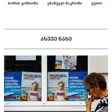
ბორის ჯონსონი
ემანუელ მაკრონი
ეუთო
ᲐᲡᲔᲕᲔ ᲜᲐᲮᲔ